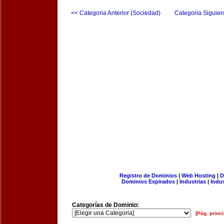
<< Categoria Anterior (Sociedad)
Categoria Siguien
Registro de Dominios
|
Web Hosting
|
D
Dominios Expirados
|
Industrias
|
Indu
Categorías de Dominio:
[Pág. princi