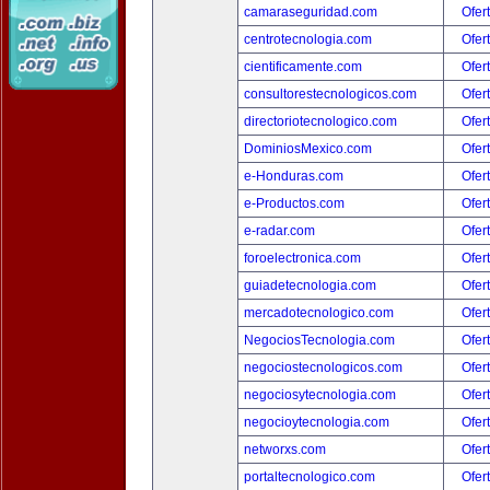
camaraseguridad.com
Ofer
centrotecnologia.com
Ofer
cientificamente.com
Ofer
consultorestecnologicos.com
Ofer
directoriotecnologico.com
Ofer
DominiosMexico.com
Ofer
e-Honduras.com
Ofer
e-Productos.com
Ofer
e-radar.com
Ofer
foroelectronica.com
Ofer
guiadetecnologia.com
Ofer
mercadotecnologico.com
Ofer
NegociosTecnologia.com
Ofer
negociostecnologicos.com
Ofer
negociosytecnologia.com
Ofer
negocioytecnologia.com
Ofer
networxs.com
Ofer
portaltecnologico.com
Ofer