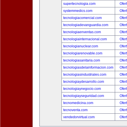
supertecnologia.com
Ofer
systemmedics.com
Ofer
tecnologiacomercial.com
Ofer
tecnologiadevanguardia.com
Ofer
tecnologiaenventas.com
Ofer
tecnologiainternacional.com
Ofer
tecnologianuclear.com
Ofer
tecnologiarenovable.com
Ofer
tecnologiasanitaria.com
Ofer
tecnologiasdelainformacion.com
Ofer
tecnologiasindustriales.com
Ofer
tecnologiaydesarrollo.com
Ofer
tecnologiaynegocio.com
Ofer
tecnologiayseguridad.com
Ofer
tecnomedicina.com
Ofer
tecnoventa.com
Ofer
vendedorvirtual.com
Ofer