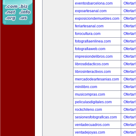
eventosbarcelona.com
Ofertar
expoartesanal.com
Ofertar
exposiciondemuebles.com
Ofertar
feriartesanal.com
Ofertar
forocultura.com
Ofertar
fotografiaenlinea.com
Ofertar
fotografiaweb.com
Ofertar
impresiondelibros.com
Ofertar
librosdidacticos.com
Ofertar
librosinteractivos.com
Ofertar
mercadodeartesanias.com
Ofertar
minilibro.com
Ofertar
musicompras.com
Ofertar
peliculasdigitales.com
Ofertar
rockchileno.com
Ofertar
sesionesfotograficas.com
Ofertar
ventadecuadros.com
Ofertar
ventadejoyas.com
Ofertar