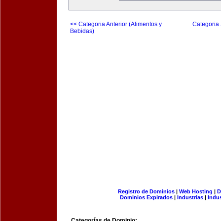
<< Categoria Anterior (Alimentos y
Categoria 
Bebidas)
Registro de Dominios
|
Web Hosting
|
D
Dominios Expirados
|
Industrias
|
Indu
Categorías de Dominio: