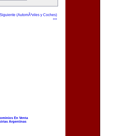
Siguiente (AutomÃ³viles y Coches)
>>
ominios En Venta
strias Argentinas