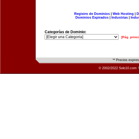
Registro de Dominios
|
Web Hosting
|
D
Dominios Expirados
|
Industrias
|
Indu
Categorías de Dominio:
[Pág. princi
** Precios expre
© 2002/2022 Solo10.com