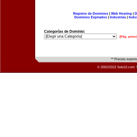
Registro de Dominios
|
Web Hosting
|
D
Dominios Expirados
|
Industrias
|
Indu
Categorías de Dominio:
[Pág. princi
** Precios expre
© 2002/2022 Solo10.com