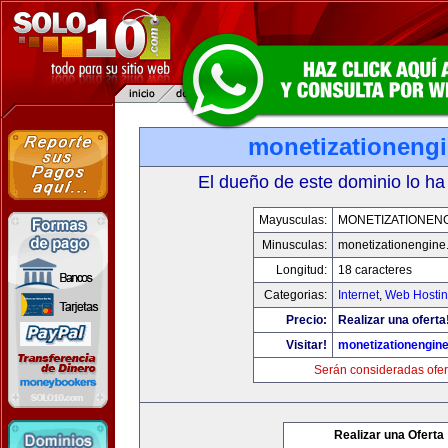
monetizationeng
El dueño de este dominio lo ha
Mayusculas:
MONETIZATIONEN
Minusculas:
monetizationengine
Longitud:
18 caracteres
Categorias:
Internet
,
Web Hostin
Precio:
Realizar una oferta
Visitar!
monetizationengin
Serán consideradas ofer
Realizar una Oferta