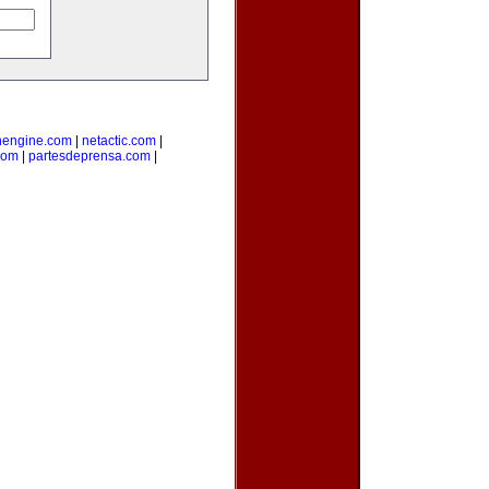
nengine.com
|
netactic.com
|
com
|
partesdeprensa.com
|