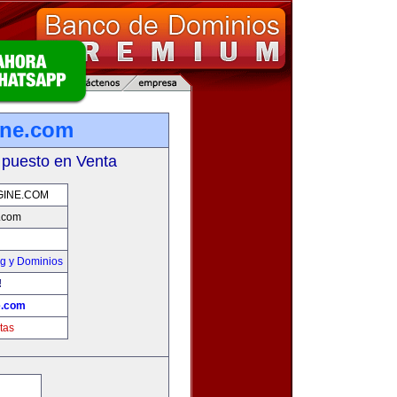
ine.com
 puesto en Venta
GINE.COM
.com
g y Dominios
!
e.com
tas