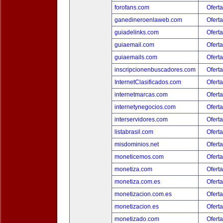
forofans.com
Oferta
ganedineroenlaweb.com
Oferta
guiadelinks.com
Oferta
guiaemail.com
Oferta
guiaemails.com
Oferta
inscripcionenbuscadores.com
Oferta
InternetClasificados.com
Oferta
internetmarcas.com
Oferta
internetynegocios.com
Oferta
interservidores.com
Oferta
listabrasil.com
Oferta
misdominios.net
Oferta
moneticemos.com
Oferta
monetiza.com
Oferta
monetiza.com.es
Oferta
monetizacion.com.es
Oferta
monetizacion.es
Oferta
monetizado.com
Oferta