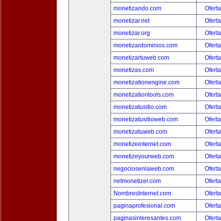
monetizando.com
Oferta
monetizar.net
Oferta
monetizar.org
Oferta
monetizardominios.com
Oferta
monetizartuweb.com
Oferta
monetizas.com
Oferta
monetizationengine.com
Oferta
monetizationtools.com
Oferta
monetizatusitio.com
Oferta
monetizatusitioweb.com
Oferta
monetizatuweb.com
Oferta
monetizeinternet.com
Oferta
monetizeyourweb.com
Oferta
negociosenlaweb.com
Oferta
netmonetizer.com
Oferta
NombresInternet.com
Oferta
paginaprofesional.com
Oferta
paginasinteresantes.com
Oferta