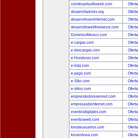
construyetusitioweb.com
Oferta
desarrolladores.org
Oferta
desarrolloseninternet.com
Oferta
desarrollowebfreelance.com
Oferta
DominiosMexico.com
Oferta
e-cargas.com
Oferta
e-descargas.com
Oferta
e-Honduras.com
Oferta
e-lista.com
Oferta
e-pago.com
Oferta
e-Sitio.com
Oferta
e-sitios.com
Oferta
emprendedoresenred.com
Oferta
empresasdeinternet.com
Oferta
eventosdigitales.com
Oferta
eventosweb.com
Oferta
forodeusuarios.com
Oferta
foroenlinea.com
Oferta